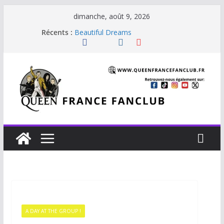
dimanche, août 9, 2026
Récents :
Beautiful Dreams
Glouttons For Punishment (1981)
The Invisible Man
The Cross : Liar
Je vis avec Freddie Mercury
A DAY AT THE GROUP !