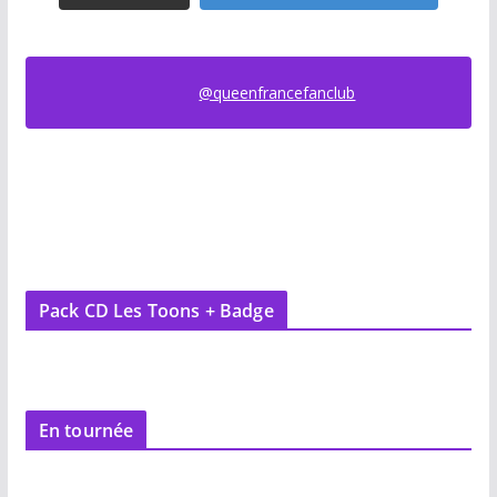
@queenfrancefanclub
Pack CD Les Toons + Badge
En tournée