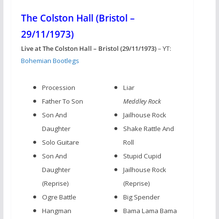
The Colston Hall (Bristol –
29/11/1973)
Live at The Colston Hall – Bristol (29/11/1973)
– YT:
Bohemian Bootlegs
Procession
Liar
Father To Son
Meddley Rock
Son And
Jailhouse Rock
Daughter
Shake Rattle And
Solo Guitare
Roll
Son And
Stupid Cupid
Daughter
Jailhouse Rock
(Reprise)
(Reprise)
Ogre Battle
Big Spender
Hangman
Bama Lama Bama