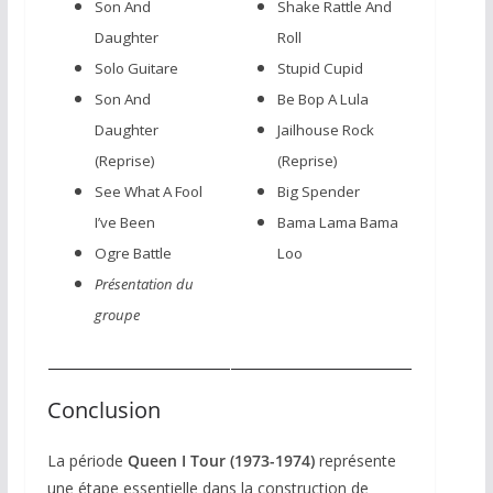
Son And
Shake Rattle And
Daughter
Roll
Solo Guitare
Stupid Cupid
Son And
Be Bop A Lula
Daughter
Jailhouse Rock
(Reprise)
(Reprise)
See What A Fool
Big Spender
I’ve Been
Bama Lama Bama
Ogre Battle​
Loo
Présentation du
groupe
Conclusion
La période
Queen I Tour (1973-1974)
représente
une étape essentielle dans la construction de