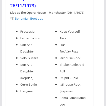
26/11/1973)
Live at The Opera House – Manchester (26/11/1973)
–
YT:
Bohemian Bootlegs
Procession
Keep Yourself
Father To Son
Alive
Son And
Liar
Daughter
Meddley Rock
Solo Guitare
Jailhouse Rock
Son And
Shake Rattle And
Daughter
Roll
(Reprise)
Stupid Cupid
Ogre Battle
Jailhouse Rock
Hangman
(Reprise)
Bama Lama Bama
Loo