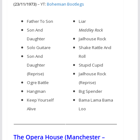
(23/11/1973)
– YT:
Bohemian Bootlegs
Father To Son
Liar
Son And
Meddley Rock
Daughter
Jailhouse Rock
Solo Guitare
Shake Rattle And
Son And
Roll
Daughter
Stupid Cupid
(Reprise)
Jailhouse Rock
Ogre Battle
(Reprise)
Hangman
Big Spender
Keep Yourself
Bama Lama Bama
Alive
Loo
The Opera House (Manchester –