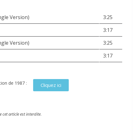
ngle Version)
3:25
3:17
ngle Version)
3:25
3:17
ition de 1987 :
Cliquez ici
cet article est interdite
.