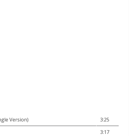
ngle Version)
3:25
3:17