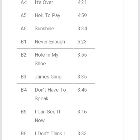
A4
It’s Over
4:21
A5
Hell To Pay
4:59
A6
Sunshine
3:34
B1
Never Enough
5:23
B2
Hole In My
3:55
Shoe
B3
James Gang
3:35
B4
Don’t Have To
3:45
Speak
B5
I Can See It
3:16
Now
B6
I Don’t Think I
3:33