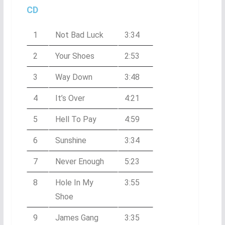
CD
1
Not Bad Luck
3:34
2
Your Shoes
2:53
3
Way Down
3:48
4
It’s Over
4:21
5
Hell To Pay
4:59
6
Sunshine
3:34
7
Never Enough
5:23
8
Hole In My
3:55
Shoe
9
James Gang
3:35