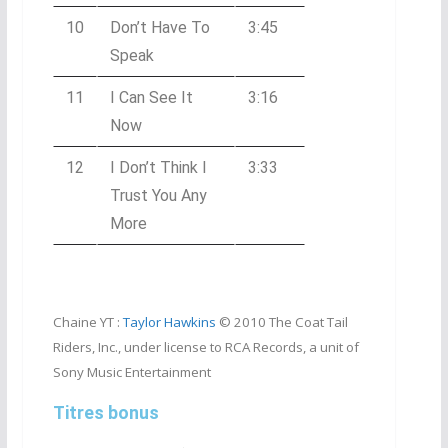
10
Don’t Have To
3:45
Speak
11
I Can See It
3:16
Now
12
I Don’t Think I
3:33
Trust You Any
More
Chaine YT :
Taylor Hawkins
© 2010 The Coat Tail
Riders, Inc., under license to RCA Records, a unit of
Sony Music Entertainment
Titres bonus