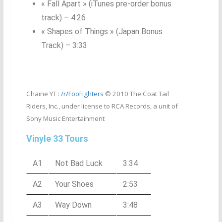
« Fall Apart » (iTunes pre-order bonus
track) – 4:26
« Shapes of Things » (Japan Bonus
Track) – 3:33
Chaine YT :
/r/FooFighters
© 2010 The Coat Tail
Riders, Inc., under license to RCA Records, a unit of
Sony Music Entertainment
Vinyle 33 Tours
A1
Not Bad Luck
3:34
A2
Your Shoes
2:53
A3
Way Down
3:48