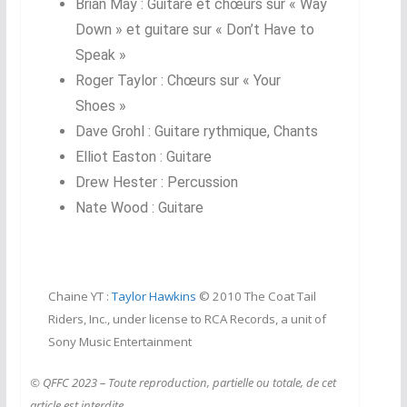
Brian May : Guitare et chœurs sur « Way
Down » et guitare sur « Don’t Have to
Speak »
Roger Taylor : Chœurs sur « Your
Shoes »
Dave Grohl : Guitare rythmique, Chants
Elliot Easton : Guitare
Drew Hester : Percussion
Nate Wood : Guitare
Chaine YT :
Taylor Hawkins
© 2010 The Coat Tail
Riders, Inc., under license to RCA Records, a unit of
Sony Music Entertainment
© QFFC 2023 – Toute reproduction, partielle ou totale, de cet
article est interdite
.