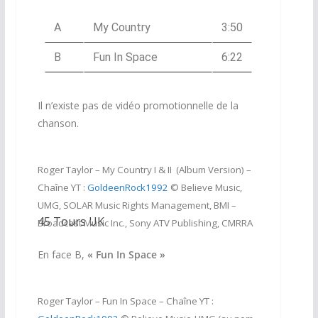
A
My Country
3:50
B
Fun In Space
6:22
Il n’existe pas de vidéo promotionnelle de la
chanson.
Roger Taylor – My Country I & II (Album Version) –
Chaîne YT :
GoldeenRock1992
© Believe Music,
UMG, SOLAR Music Rights Management, BMI –
45 Tours UK
Broadcast Music Inc., Sony ATV Publishing, CMRRA
En face B,
« Fun In Space »
Roger Taylor – Fun In Space – Chaîne YT :