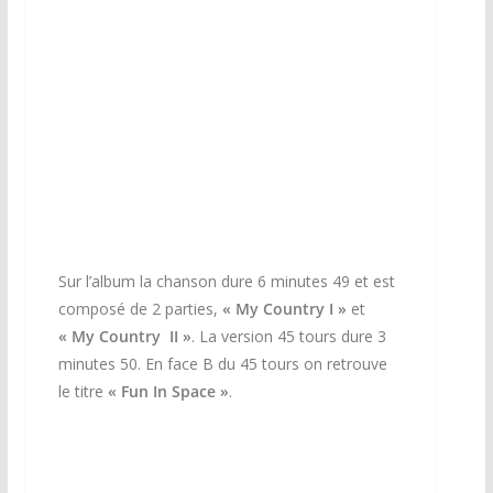
45 Tours UK
Sur l’album la chanson dure 6 minutes 49 et est
composé de 2 parties,
« My Country I »
et
« My Country II »
. La version 45 tours dure 3
minutes 50. En face B du 45 tours on retrouve
le titre
« Fun In Space »
.