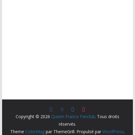
Copyright © 2026
Queen France Fanclub
. Tous droits
réservés.
Theme
ColorMag
par ThemeGrill. Propulsé par
WordPress
.