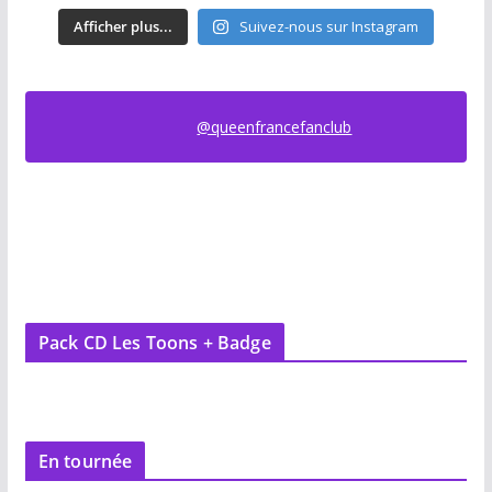
Afficher plus...
Suivez-nous sur Instagram
@queenfrancefanclub
Pack CD Les Toons + Badge
En tournée