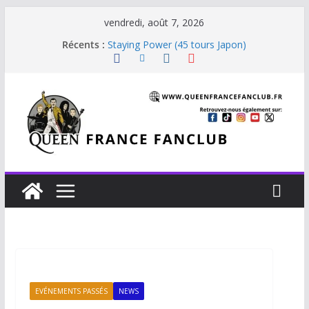
vendredi, août 7, 2026
Récents :
Staying Power (45 tours Japon)
The Invisible Man
The Cross : Liar
Je vis avec Freddie Mercury
Beautiful Dreams
EVÉNEMENTS PASSÉS
NEWS