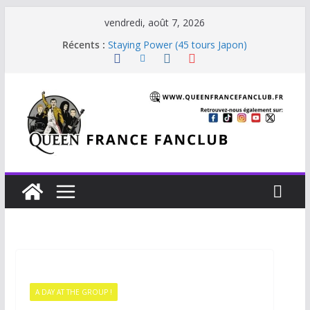
vendredi, août 7, 2026
Beautiful Dreams
Récents :
Staying Power (45 tours Japon)
The Invisible Man
The Cross : Liar
Je vis avec Freddie Mercury
A DAY AT THE GROUP !