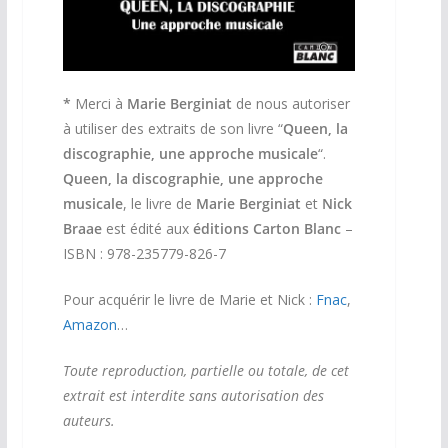
*
Merci à
Marie Berginiat
de nous autoriser
à utiliser des extraits de son livre “
Queen, la
discographie, une approche musicale
“.
Queen, la discographie, une approche
musicale
, le livre de
Marie Berginiat
et
Nick
Braae
est édité aux
éditions Carton Blanc
–
ISBN : 978-235779-826-7
Pour acquérir le livre de Marie et Nick :
Fnac
,
Amazon
…
Toute reproduction, partielle ou totale, de cet
extrait est interdite sans autorisation des
auteurs.