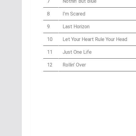
7
Nothin’ But Blue
8
I’m Scared
9
Last Horizon
10
Let Your Heart Rule Your Head
11
Just One Life
12
Rollin’ Over