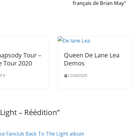
français de Brian May”
hapsody Tour –
Queen De Lane Lea
e Tour 2020
Demos
019
12/04/2025
Light – Réédition
”
nce Fanclub Back To The Light album