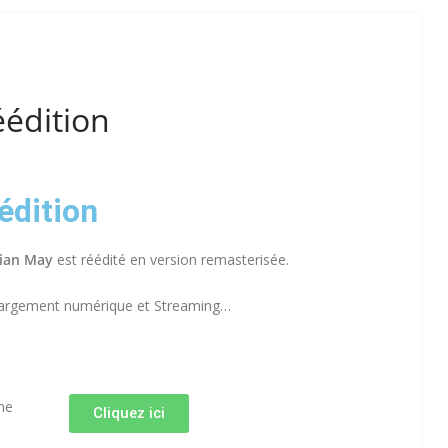
éédition
édition
ian May
est réédité en version remasterisée.
échargement numérique et Streaming…
ne
Cliquez ici