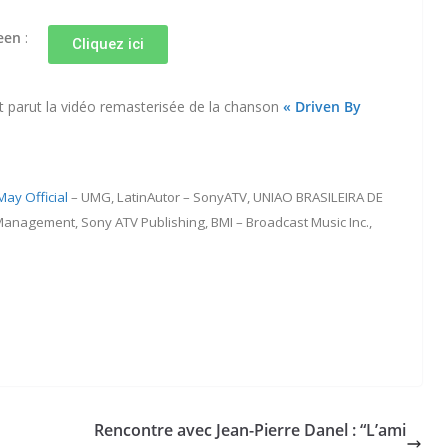
een
:
Cliquez ici
est parut la vidéo remasterisée de la chanson
« Driven By
May Official
– UMG, LatinAutor – SonyATV, UNIAO BRASILEIRA DE
nagement, Sony ATV Publishing, BMI – Broadcast Music Inc.,
Rencontre avec Jean-Pierre Danel : “L’ami