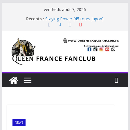
vendredi, août 7, 2026
Récents :
Staying Power (45 tours Japon)
The Invisible Man
The Cross : Liar
Je vis avec Freddie Mercury
Beautiful Dreams
NEWS