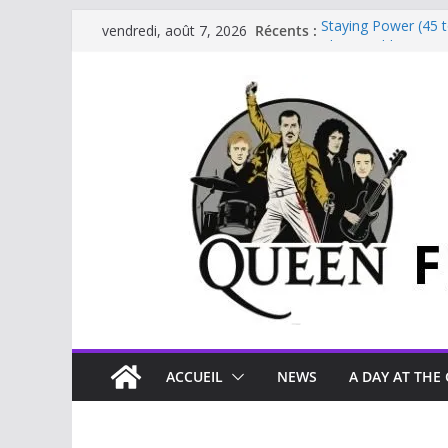
Récents :
Staying Power (45 
vendredi, août 7, 2026
The Invisible Man
The Cross : Liar
Je vis avec Freddie
Beautiful Dreams
ACCUEIL
NEWS
A DAY AT THE