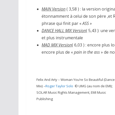
MAIN Version
( 3,58 ) : la version origi
étonnamment à celui de son père ,et Ro
phrase qui finit par «
ASS »
DANCE HALL MIX Version
( 5,43 ): une v
et plus instrumentale
MAD MIX Version
( 6,03 ) : encore plus 
encore plus de «
pain in the ass
» de no
Felix And Arty – Woman You’re So Beautiful (Dance
Mix) –
Roger Taylor Solo
© UMG (au nom de EMI);
SOLAR Music Rights Management, EMI Music
Publishing