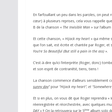
En farfouillant un peu dans les paroles, on peut
cœur
) à plusieurs reprises, cela vous rappelle qu
B de la chanson «
The Invisible Man
» sur l’album
Et cette chanson, «
Hijack my heart
» qui même si
que l’on sait, est écrite et chantée par Roger, 
You’re So Beautiful (But still a pain in the ass)
».
C’est-à-dire qu’ici l’interprète (Roger, donc) 
et son esprit de contrariété, tiens, tiens !
La chanson commence d’ailleurs sensiblement c
sunny day
”
pour
“Hijack my heart”, et “Somewhere 
Et si en plus, on vous dit que Roger reprendra «
réenregistrée et réorchestrée, avec quelques mus
ème
DAY
» !! On la retrouvera sur le 5
album solo d