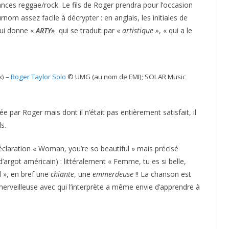
ces reggae/rock. Le fils de Roger prendra pour l’occasion
m assez facile à décrypter : en anglais, les initiales de
ui donne «
ARTY»
qui se traduit par «
artistique »
, « qui a le
x) –
Roger Taylor Solo
© UMG (au nom de EMI); SOLAR Music
e par Roger mais dont il n’était pas entièrement satisfait, il
s.
déclaration « Woman, you’re so beautiful » mais précisé
 d’argot américain) : littéralement « Femme, tu es si belle,
l », en bref une
chiante
, une
emmerdeuse
!! La chanson est
rveilleuse avec qui l’interprète a même envie d’apprendre à