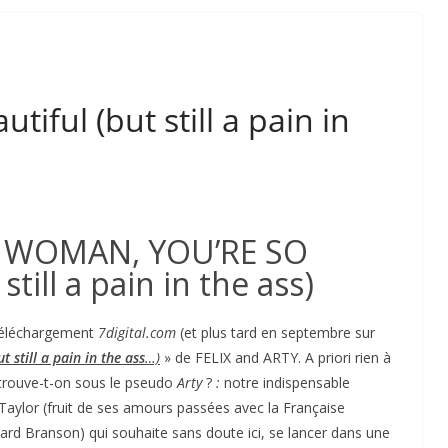
iful (but still a pain in
Y WOMAN, YOU’RE SO
till a pain in the ass)
 téléchargement
7digital.com
(et plus tard en septembre sur
t still a pain in the ass
…)
» de FELIX and ARTY. A priori rien à
etrouve-t-on sous le pseudo
Arty
?
:
notre indispensable
Taylor (fruit de ses amours passées avec la Française
rd Branson) qui souhaite sans doute ici, se lancer dans une