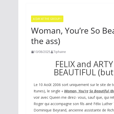
A DAY AT THE GROUP !
Woman, You’re So Beaut
the ass)
10/08/2025
Tiphaine
FELIX and ART
BEAUTIFUL (but s
Le 10 Août 2006 sort uniquement sur le site de
Itunes), le single «
Woman, You’re
So Beautiful (Bu
voir avec Queen me direz- vous, sauf que, qui r
Roger qui accompagne son fils ainé Félix Luther 
Dominique Beyrand, ancienne assistante de Richa