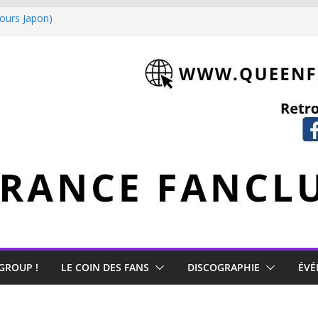
tours Japon)
 Mercury
 GROUP !
LE COIN DES FANS
DISCOGRAPHIE
ÉVÉ