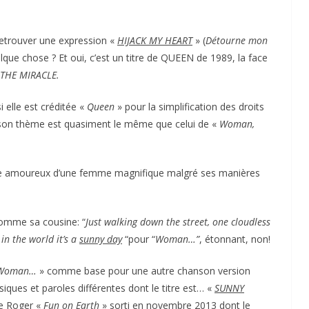
 retrouver une expression «
HIJACK MY HEART
» (
Détourne mon
elque chose ? Et oui, c’est un titre de QUEEN de 1989, la face
THE MIRACLE.
 elle est créditée «
Queen
» pour la simplification des droits
et son thème est quasiment le même que celui de «
Woman,
tombe amoureux d’une femme magnifique malgré ses manières
omme sa cousine: “
Just walking down the street, one cloudless
in the world it’s a
sunny day
“pour “
Woman…”
, étonnant, non!
Woman…
» comme base pour une autre chanson version
iques et paroles différentes dont le titre est… «
SUNNY
e Roger «
Fun on Earth
» sorti en novembre 2013 dont le