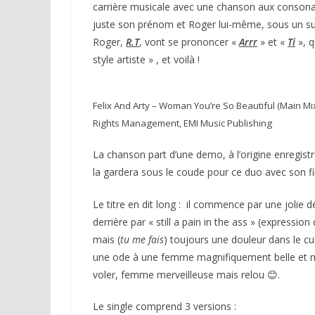
carrière musicale avec une chanson aux consonan
juste son prénom et Roger lui-même, sous un surno
Roger,
R.T
, vont se prononcer «
Arrr
» et «
Ti
», q
style artiste » , et voilà !
Felix And Arty – Woman You’re So Beautiful (Main Mi
Rights Management, EMI Music Publishing
La chanson part d’une demo, à l’origine enregistré
la gardera sous le coude pour ce duo avec son fil
Le titre en dit long : il commence par une jolie 
derrière par « still a pain in the ass » (expression
mais (
tu me fais
) toujours une douleur dans le cu
une ode à une femme magnifiquement belle et me
voler, femme merveilleuse mais relou 😊.
Le single comprend 3 versions :