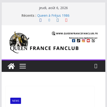
jeudi, août 6, 2026
Récents :
Queen à Fréjus 1986
The Cross : Liar
Je vis avec Freddie Mercury
Beautiful Dreams
Staying Power (45 tours Japon)
NEWS