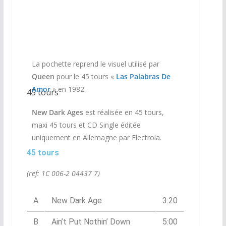
La pochette reprend le visuel utilisé par
Queen
pour le 45 tours «
Las Palabras De
Amor
» en 1982.
45 tours
New Dark Ages
est réalisée en 45 tours,
maxi 45 tours et CD Single éditée
uniquement en Allemagne par Electrola.
45 tours
(ref: 1C 006-2 04437 7)
A
New Dark Age
3:20
B
Ain’t Put Nothin’ Down
5:00