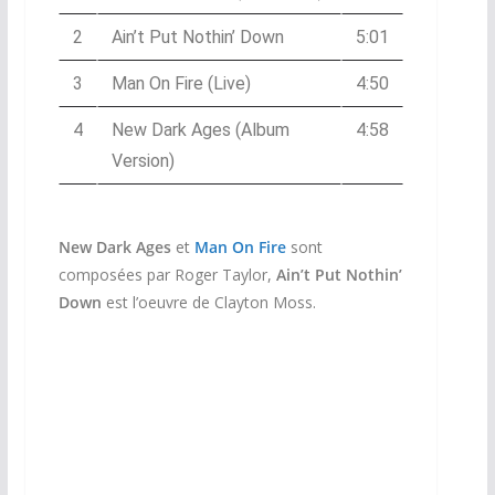
2
Ain’t Put Nothin’ Down
5:01
3
Man On Fire (Live)
4:50
4
New Dark Ages (Album
4:58
Version)
New Dark Ages
et
Man On Fire
sont
composées par Roger Taylor,
Ain’t Put Nothin’
Down
est l’oeuvre de Clayton Moss.