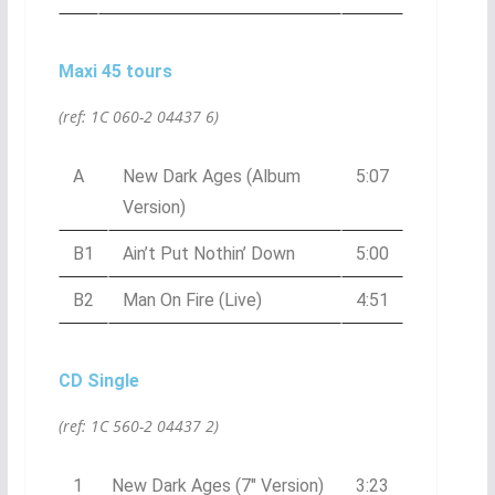
Maxi 45 tours
(ref: 1C 060-2 04437 6)
A
New Dark Ages (Album
5:07
Version)
B1
Ain’t Put Nothin’ Down
5:00
B2
Man On Fire (Live)
4:51
CD Single
(ref: 1C 560-2 04437 2)
1
New Dark Ages (7″ Version)
3:23