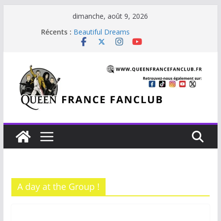
Passer
dimanche, août 9, 2026
au
Récents :
Beautiful Dreams
contenu
Glouttons For Punishment (1981)
The Invisible Man
The Cross : Liar
Je vis avec Freddie Mercury
A day at the Group !