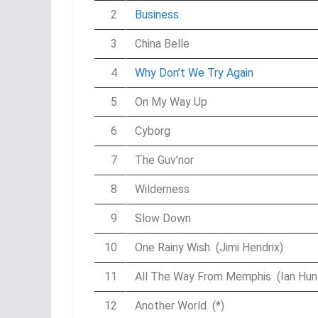
2
Business
3
China Belle
4
Why Don’t We Try Again
5
On My Way Up
6
Cyborg
7
The Guv’nor
8
Wilderness
9
Slow Down
10
One Rainy Wish (Jimi Hendrix)
11
All The Way From Memphis (Ian Hun
12
Another World (*)