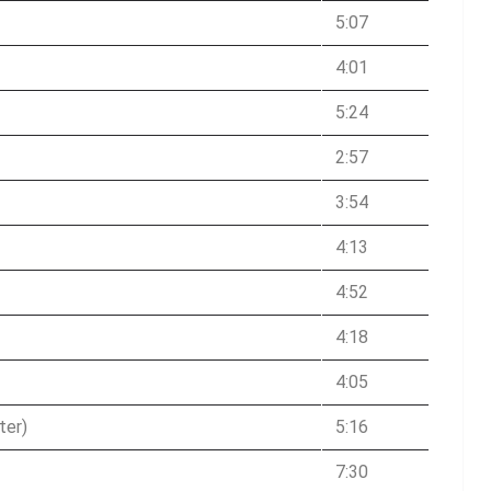
5:07
4:01
5:24
2:57
3:54
4:13
4:52
4:18
4:05
ter)
5:16
7:30