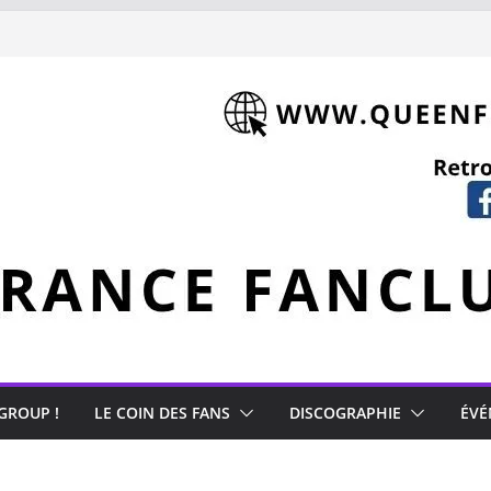
hment (1981)
Mercury
 GROUP !
LE COIN DES FANS
DISCOGRAPHIE
ÉVÉ