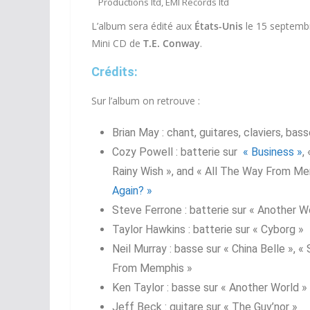
Productions ltd, EMI Records ltd
L’album sera édité aux
États-Unis
le 15 septembr
Mini CD de
T.E. Conway
.
Crédits:
Sur l’album on retrouve :
Brian May : chant, guitares, claviers, bas
Cozy Powell : batterie sur
« Business »
,
Rainy Wish », and « All The Way From Me
Again? »
Steve Ferrone : batterie sur « Another W
Taylor Hawkins : batterie sur « Cyborg »
Neil Murray : basse sur « China Belle », 
From Memphis »
Ken Taylor : basse sur « Another World »
Jeff Beck : guitare sur « The Guv’nor »