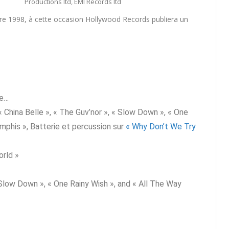
Productions ltd, EMI Records ltd
e 1998, à cette occasion Hollywood Records publiera un
se…
 « China Belle », « The Guv’nor », « Slow Down », « One
mphis », Batterie et percussion sur
« Why Don’t We Try
orld »
« Slow Down », « One Rainy Wish », and « All The Way