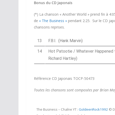
Bonus du CD Japonais
(*) La chanson « Another World » prend fin à 4:0
de
« The Business »
pendant 2:25. Sur le CD japon
chansons reprises.
13
F.B.I. (Hank Marvin)
14
Hot Patootie / Whatever Happened to
Richard Hartley)
Référence CD Japonais TOCP-50473
Toutes les chansons sont composées par Brian May
The Business – Chaîne YT :
GoldeenRock1992
© D