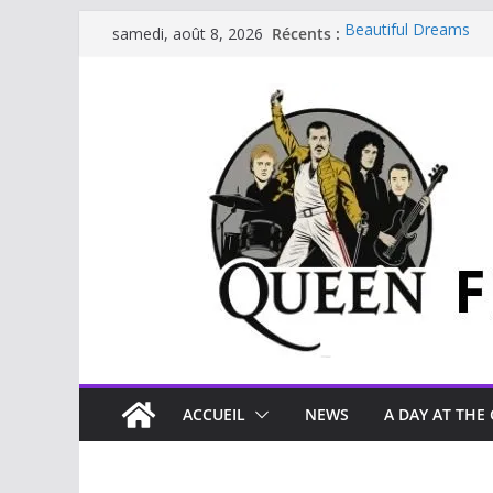
Récents :
Beautiful Dreams
samedi, août 8, 2026
Glouttons For Punis
The Invisible Man
The Cross : Liar
Je vis avec Freddie 
ACCUEIL
NEWS
A DAY AT THE