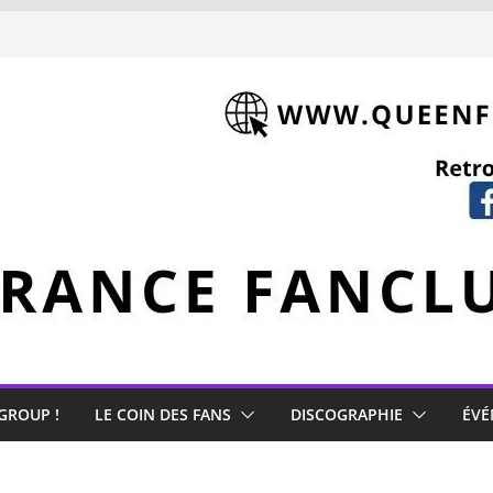
hment (1981)
Mercury
 GROUP !
LE COIN DES FANS
DISCOGRAPHIE
ÉVÉ