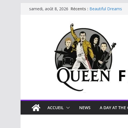
Récents :
Beautiful Dreams
samedi, août 8, 2026
Glouttons For Punis
The Invisible Man
The Cross : Liar
Je vis avec Freddie 
ACCUEIL
NEWS
A DAY AT THE