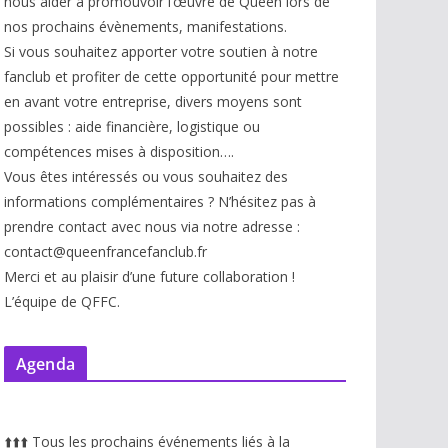
nous aider à promouvoir l’œuvre de Queen lors de
nos prochains évènements, manifestations.
Si vous souhaitez apporter votre soutien à notre
fanclub et profiter de cette opportunité pour mettre
en avant votre entreprise, divers moyens sont
possibles : aide financière, logistique ou
compétences mises à disp
osition….
Vous êtes intéressés ou vous souhaitez des
informations complémentaires ? N’hésitez pas à
prendre contact avec nous via notre adresse :
contact@queenfrancefanclub.fr
Merci et au plaisir d’une future collaboration !
L’équipe de QFFC.
Agenda
⬆️
⬆️
⬆️
Tous les prochains événements liés à la