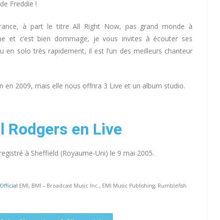
de Freddie !
nce, à part le titre All Right Now, pas grand monde à
ne et c’est bien dommage, je vous invites à écouter ses
n solo très rapidement, il est l’un des meilleurs chanteur
en 2009, mais elle nous offrira 3 Live et un album studio.
 Rodgers en Live
registré à Sheffield (Royaume-Uni) le 9 mai 2005.
fficial
EMI, BMI – Broadcast Music Inc., EMI Music Publishing, Rumblefish