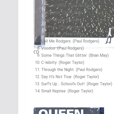
Time to Shine (Paul Rodgers)
Still Burnin’ (Brian May)
Small (Roger Taylor)
Warboys (Paul Rodgers)
We Believe (Brian May)
Call Me Rodgers (Paul Rodgers)
Voodoo (Paul Rodgers)
CD
Some Things That Glitter (Brian May)
C-lebrity (Roger Taylor)
Through the Night (Paul Rodgers)
Say It’s Not True (Roger Taylor)
Surf’s Up… School’s Out! (Roger Taylor)
Small Reprise (Roger Taylor)