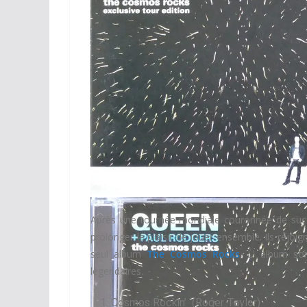
CD Exclusive Tour Edition
Après une tournée mondiale couronnée de su
prolonger le plaisir de jouer ensemble. Ils rejoi
seul album
The Cosmos Rocks
. ​L’ album 
légendaires.
Cosmos Rockin’ (Roger Taylor)