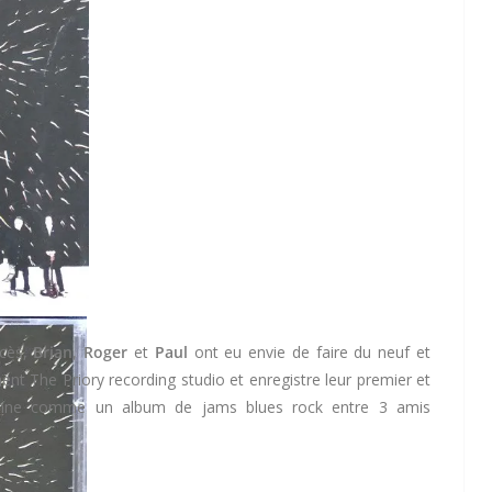
ccès,
Brian
,
Roger
et
Paul
ont eu envie de faire du neuf et
gnent The Priory recording studio et enregistre leur premier et
sonne comme un album de jams blues rock entre 3 amis