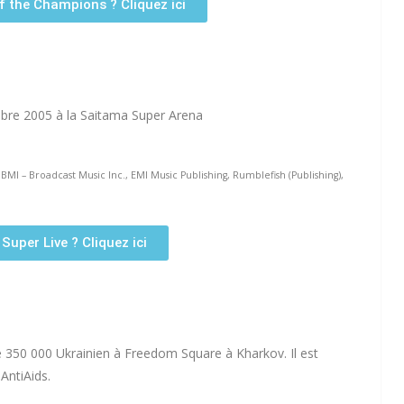
f the Champions ? Cliquez ici
tobre 2005 à la Saitama Super Arena
 BMI – Broadcast Music Inc., EMI Music Publishing, Rumblefish (Publishing),
 Super Live ? Cliquez ici
de 350 000 Ukrainien à Freedom Square à Kharkov. Il est
AntiAids.