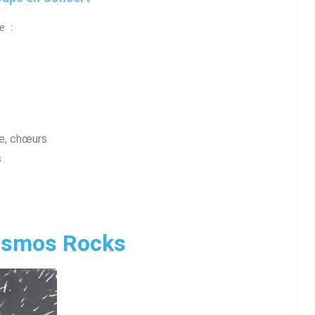
e :
ue, chœurs
s
osmos Rocks