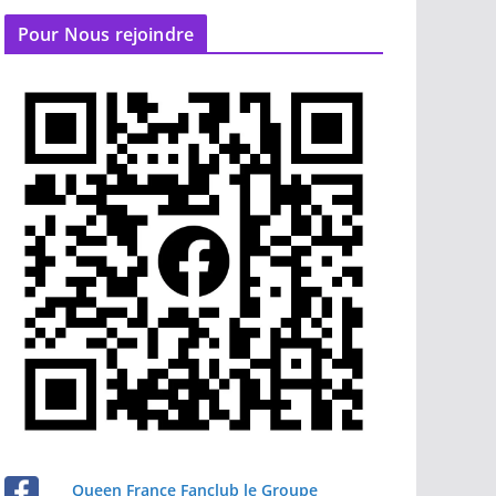
Pour Nous rejoindre
Queen France Fanclub le Groupe