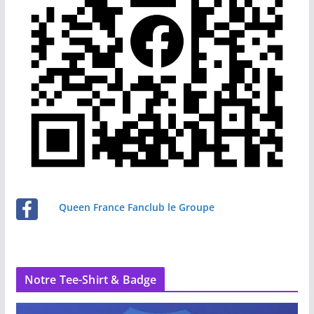
Queen France Fanclub le Groupe
Notre Tee-Shirt & Badge