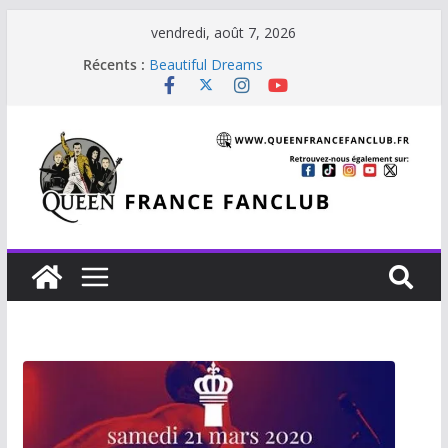
vendredi, août 7, 2026
Récents :
Beautiful Dreams
Glouttons For Punishment (1981)
The Invisible Man
The Cross : Liar
Je vis avec Freddie Mercury