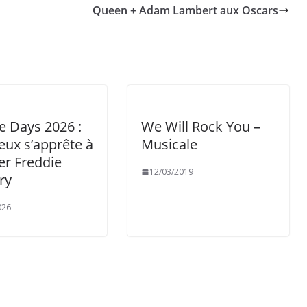
Queen + Adam Lambert aux Oscars
e Days 2026 :
We Will Rock You –
ux s’apprête à
Musicale
er Freddie
12/03/2019
ry
026