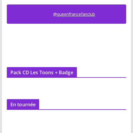
@queenfrancefanclub
Pack CD Les Toons + Badge
En tournée