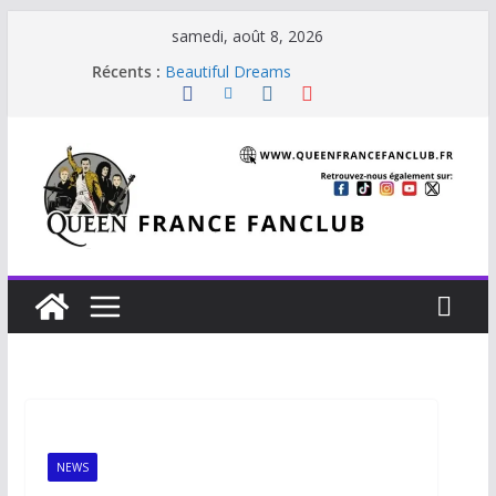
samedi, août 8, 2026
Récents :
Beautiful Dreams
Glouttons For Punishment (1981)
The Invisible Man
The Cross : Liar
Je vis avec Freddie Mercury
NEWS