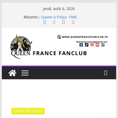
jeudi, août 6, 2026
Récents :
Queen à Fréjus 1986
The Cross : Liar
Je vis avec Freddie Mercury
Beautiful Dreams
Staying Power (45 tours Japon)
A DAY AT THE GROUP !