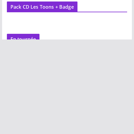
Pack CD Les Toons + Badge
En tournée