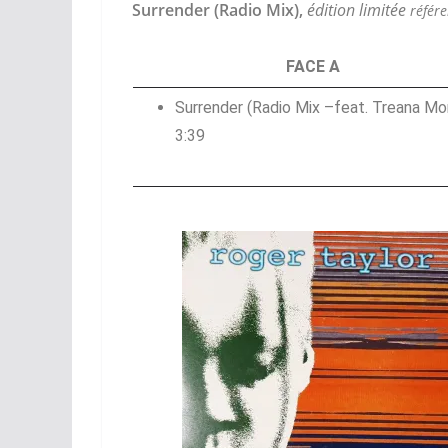
Surrender (Radio Mix),
édition limitée
référe
FACE A
Surrender (Radio Mix –
feat. Treana Mor
3:39