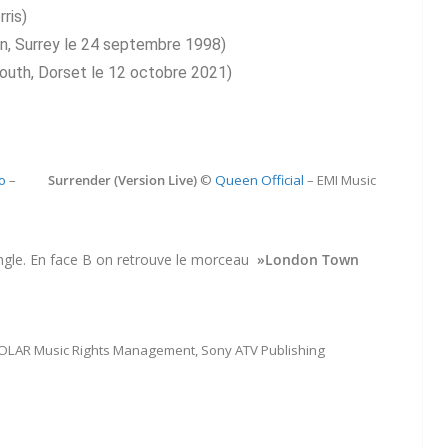
ris)
arn, Surrey le 24 septembre 1998)
mouth, Dorset le 12 octobre 2021)
o
–
Surrender (Version Live)
©
Queen Official
– EMI Music
single. En face B on retrouve le morceau
»London Town
OLAR Music Rights Management, Sony ATV Publishing