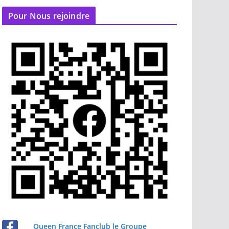
Pour Nous rejoindre
Queen France Fanclub le Groupe