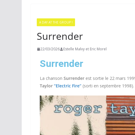
A DAY AT THE GROUP !
Surrender
22/03/2026
Estelle Malvy et Eric Morel
Surrender
La chanson
Surrender
est sortie le 22 mars 199
Taylor
“Electric Fire
“
(
sorti en septembre 1998)
.