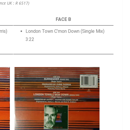
nce UK : R 6517)
FACE B
ris)
London Town C’mon Down (Single Mix)
3:22