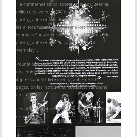
Il a commencé sa collaboration avec Queen au
milieu des années 1970 en tant que
photographe officiel de tournée. Neil Preston
les a notamment accompagné lors de leurs
tournées Sud-Américaines et en 1985, il était le
photographe officiel du concert Live Aid
Wembley…
Pour la première fois, Neal Preston et Queen
rassemblent ces œuvres dans un
impressionnant livre monographie de 304
pages, on les retrouve en coulisses, sur scène,
en studio, …
Les photos sont accompagnées de souvenirs et
d’anecdotes.