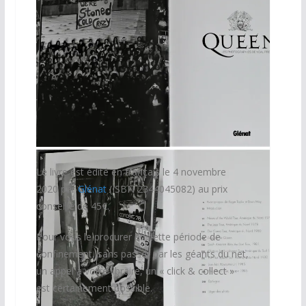
Les Photographies de Neil Preston
Les Photographies de Neil Preston
Le livre est édité en français le 4 novembre
2020 par
Glénat
(ISBN 2344045082) au prix
conseillé de 45€.
Pour vous le procurer en cette période de
confinement, sans passer par les géants du net,
un appel à votre libraire, un « click & collect »
est certainement possible.