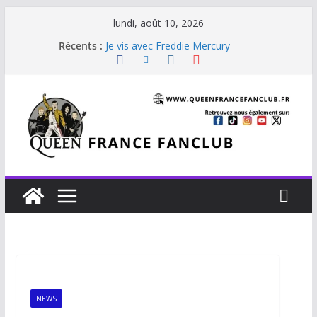
lundi, août 10, 2026
The Cross : Liar
Récents :
Je vis avec Freddie Mercury
Back Chat
Glouttons For Punishment (1981)
The Invisible Man
NEWS