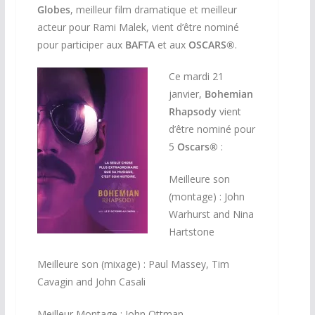
Globes
, meilleur film dramatique et meilleur
acteur pour Rami Malek, vient d’être nominé
pour participer aux
BAFTA
et aux
OSCARS®
.
Ce mardi 21
janvier,
Bohemian
Rhapsody
vient
d’être nominé pour
5
Oscars®
:
Meilleure son
(montage) :
John
Warhurst and Nina
Hartstone
Meilleure son (mixage) :
Paul Massey, Tim
Cavagin and John Casali
Meilleur Montage :
John Ottman