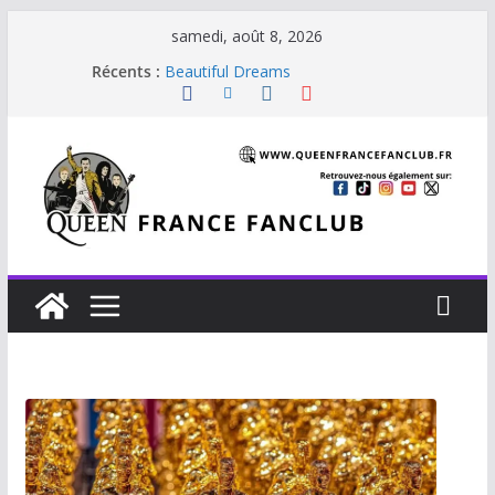
samedi, août 8, 2026
Récents :
Beautiful Dreams
Glouttons For Punishment (1981)
The Invisible Man
The Cross : Liar
Je vis avec Freddie Mercury