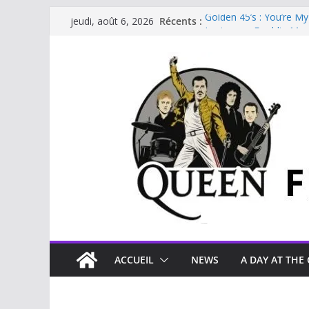
Récents :
Golden 45’s : You’re My
jeudi, août 6, 2026
Je vis avec Freddie Mer
Beautiful Dreams
Staying Power (45 tour
Queen à Fréjus 1986
ACCUEIL
NEWS
A DAY AT THE