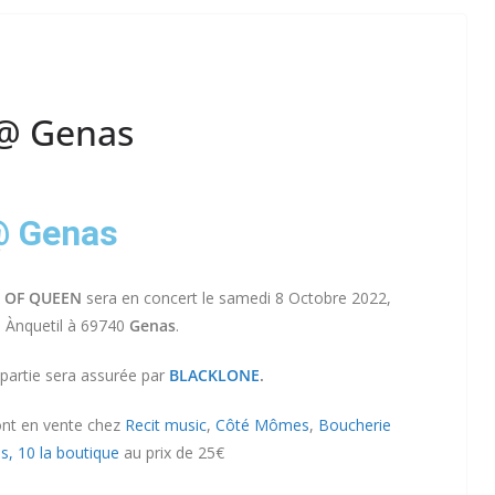
 @ Genas
@ Genas
 OF QUEEN
sera en concert le samedi 8 Octobre 2022,
s Ànquetil à 69740
Genas
.
partie sera assurée par
BLACKLONE
.
sont en vente chez
Recit music
,
Côté Mômes
,
Boucherie
s,
10 la boutique
au prix de 25€