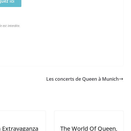
quez ici
e est interdite.
Les concerts de Queen à Munich
 Extravaganza
The World Of Queen,