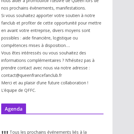
nous aider à promouvoir l’œuvre de Queen lors de
nos prochains évènements, manifestations.
Si vous souhaitez apporter votre soutien à notre
fanclub et profiter de cette opportunité pour mettre
en avant votre entreprise, divers moyens sont
possibles : aide financière, logistique ou
compétences mises à disp
osition….
Vous êtes intéressés ou vous souhaitez des
informations complémentaires ? N’hésitez pas à
prendre contact avec nous via notre adresse :
contact@queenfrancefanclub.fr
Merci et au plaisir d’une future collaboration !
L’équipe de QFFC.
Agenda
⬆️
⬆️
⬆️
Tous les prochains événements liés à la