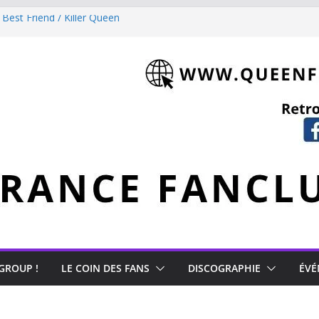
 Best Friend / Killer Queen
cury
s Japon)
 GROUP !
LE COIN DES FANS
DISCOGRAPHIE
ÉVÉ