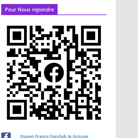
Pour Nous rejoindre
Queen France Fanclub le Groupe