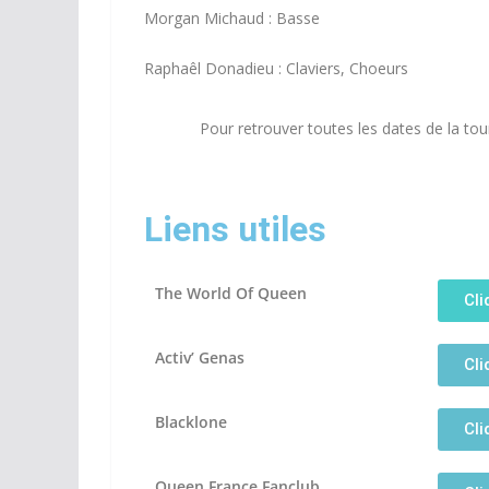
Morgan Michaud : Basse
Raphaêl Donadieu : Claviers, Choeurs
Pour retrouver toutes les dates de la to
Liens utiles
The World Of Queen
Cli
Activ’ Genas
Cli
Blacklone
Cli
Queen France Fanclub