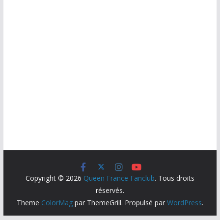
Copyright © 2026
Queen France Fanclub
. Tous droits
réservés.
Theme
ColorMag
par ThemeGrill. Propulsé par
WordPress
.