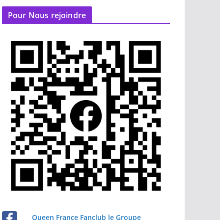
Pour Nous rejoindre
Queen France Fanclub le Groupe