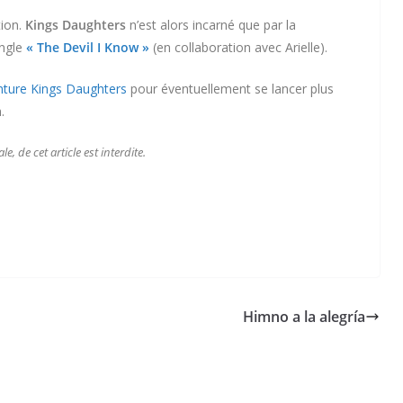
tion.
Kings Daughters
n’est alors incarné que par la
ingle
« The Devil I Know »
(en collaboration avec Arielle).
enture Kings Daughters
pour éventuellement se lancer plus
.
, de cet article est interdite.
Himno a la alegría