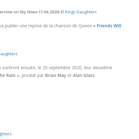
terview on Sky News 17.04.2020)
​ ©
Kings Daughters
 va publier une reprise de la chanson de Queen
« Friends Will
Daughters
s
sortiront ensuite, le 29 septembre 2020, leur deuxième
the Rain »
, produit par
Brian May
et
Alan Glass
.
ghters