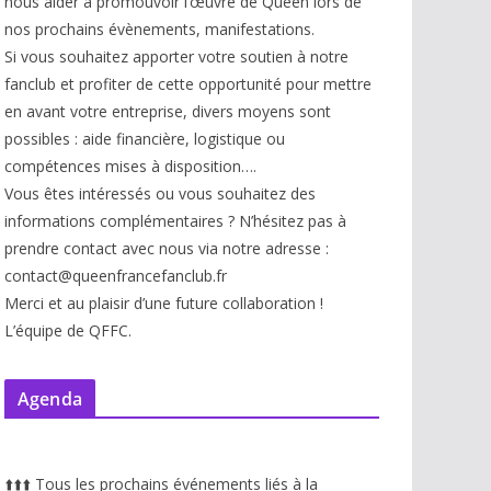
nous aider à promouvoir l’œuvre de Queen lors de
nos prochains évènements, manifestations.
Si vous souhaitez apporter votre soutien à notre
fanclub et profiter de cette opportunité pour mettre
en avant votre entreprise, divers moyens sont
possibles : aide financière, logistique ou
compétences mises à disp
osition….
Vous êtes intéressés ou vous souhaitez des
informations complémentaires ? N’hésitez pas à
prendre contact avec nous via notre adresse :
contact@queenfrancefanclub.fr
Merci et au plaisir d’une future collaboration !
L’équipe de QFFC.
Agenda
⬆️
⬆️
⬆️
Tous les prochains événements liés à la