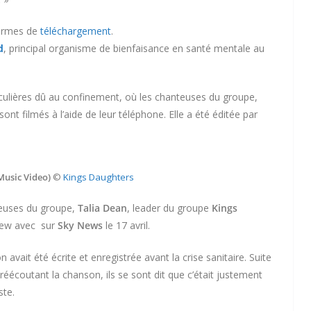
formes de
téléchargement
.
d
, principal organisme de bienfaisance en santé mentale au
iculières dû au confinement, où les chanteuses du groupe,
t filmés à l’aide de leur téléphone. Elle a été éditée par
Music Video)
©
Kings Daughters
nteuses du groupe,
Talia Dean
, leader du groupe
Kings
iew avec sur
Sky News
le 17 avril.
 avait été écrite et enregistrée avant la crise sanitaire. Suite
 réécoutant la chanson, ils se sont dit que c’était justement
ste.