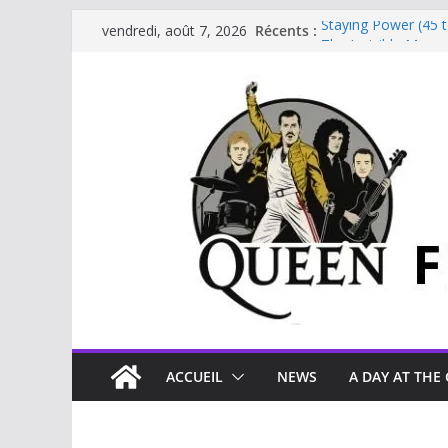
Récents :
Staying Power (45 
vendredi, août 7, 2026
The Invisible Man
The Cross : Liar
Je vis avec Freddie
Beautiful Dreams
ACCUEIL
NEWS
A DAY AT THE