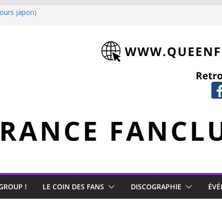
tours Japon)
 Mercury
 GROUP !
LE COIN DES FANS
DISCOGRAPHIE
ÉVÉ