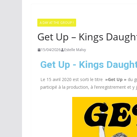
A DAY AT THE GROUP !
Get Up – Kings Daught
15/04/2026
Estelle Malvy
Get Up - Kings Daught
Le 15 avril 2020 est sorti le titre
»Get Up »
du g
participé à la production, à l’enregistrement et