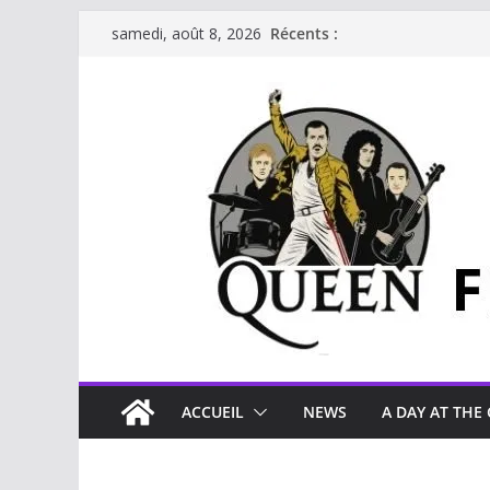
Passer
Récents :
samedi, août 8, 2026
au
contenu
ACCUEIL
NEWS
A DAY AT THE