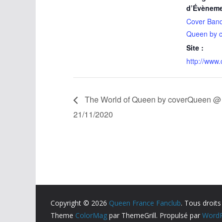
d’Évèneme
Cover Ban
Queen by 
Site :
http://www.
The World of Queen by coverQueen @ Pl
21/11/2020
Copyright © 2026
Queen France Fanclub
. Tous droits
Theme
ColorMag
par ThemeGrill. Propulsé par
WordP