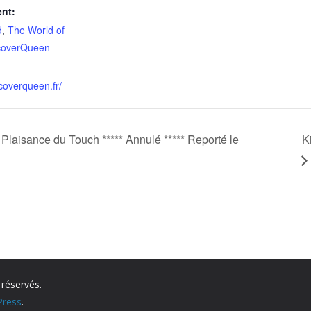
nt:
d
,
The World of
coverQueen
coverqueen.fr/
aisance du Touch ***** Annulé ***** Reporté le
K
 réservés.
ress
.