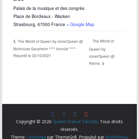
Palais de la musique et des congrès
Place de Bordeaux - Wacken
Strasbourg
,
67000
France
+ Google Map
The World of
The World of Queen by coverQueen @
Mulhouse Sausheim **** Annulé ****
Queen by
Réporté le 30/10/2021
coverQueen @
Reims
Copyright © 2026
Queen France Fanclub
. Tous droits
réservés.
Theme
ColorMag
par ThemeGrill. Propulsé par
WordPress
.