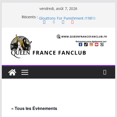
Passer
vendredi, août 7, 2026
au
Beautiful Dreams
Récents :
Glouttons For Punishment (1981)
contenu
The Invisible Man
The Cross : Liar
Je vis avec Freddie Mercury
« Tous les Évènements