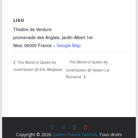
LIEU
Théâtre de Verdure
promenade des Anglais, jardin Albert 1er
Nice
,
06000
France
+ Google Map
The World of Queen by
The World of Queen by
coverQueen @ Ere, Belgique
coverQueen @ Vaison-La-
Romaine
Copyright © 2026
Queen France Fanclub
. Tous droits