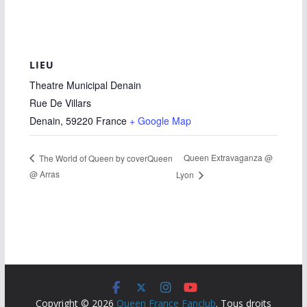
LIEU
Theatre Municipal Denain
Rue De Villars
Denain
,
59220
France
+ Google Map
Queen Extravaganza @
The World of Queen by coverQueen
@ Arras
Lyon
Copyright © 2026
Queen France Fanclub
. Tous droits