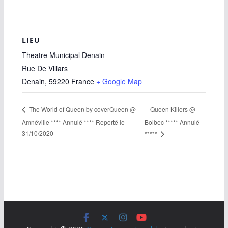
LIEU
Theatre Municipal Denain
Rue De Villars
Denain
,
59220
France
+ Google Map
Queen Killers @
The World of Queen by coverQueen @
Amnéville **** Annulé **** Reporté le
Bolbec ***** Annulé
31/10/2020
*****