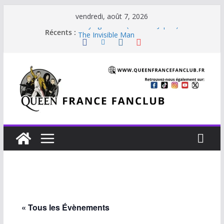
Passer
vendredi, août 7, 2026
au
Staying Power (45 tours Japon)
Récents :
The Invisible Man
contenu
The Cross : Liar
Je vis avec Freddie Mercury
Beautiful Dreams
« Tous les Évènements