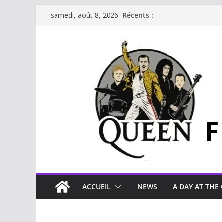
Passer
Récents :
samedi, août 8, 2026
au
contenu
ACCUEIL
NEWS
A DAY AT THE