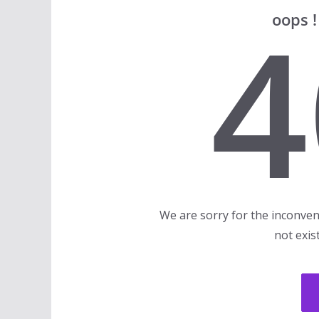
4
oops 
We are sorry for the inconven
not exis